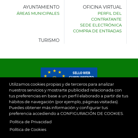
AYUNTAMIENTO
OFICINA VIRTUAL
ÁREAS MUNICIPALES
PERFIL DEL
AYUNTAMIENTO
CONTRATANTE
DE
SEDE ELECTRÓNICA
VILLASECA
COMPRA DE ENTRADAS
DE
LA
TURISMO
SAGRA
Utilizamos cookies propias y de terceros para analizar
nuestros servicios y mostrarte publicidad relacionada con
tus preferencias en base a un perfil elaborado a partir de tus
© 2026
hábitos de navegación (por ejemplo, páginas visitadas).
Puedes obtener más información y configurar tus
preferencia accediendo a CONFIGURACIÓN DE COOKIES.
Ayuntamiento de Villaseca de la Sagra
Aviso Legal
Política de Privacidad
SubFooter
Política de Cookies