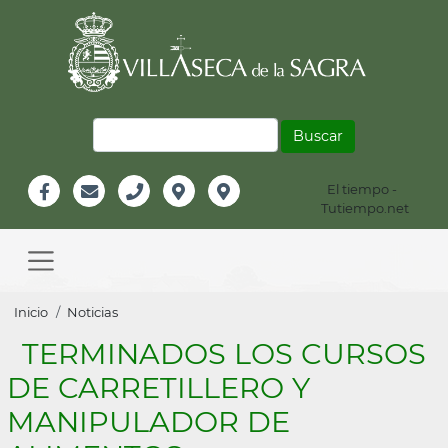
Pasar
al
contenido
principal
Buscar
El tiempo -
Información
Tutiempo.net
Facebook
Email
Teléfono
Localización
Instagram
Header
Main
navigation
Sobrescribir
Inicio
Noticias
enlaces
TERMINADOS LOS CURSOS
de
DE CARRETILLERO Y
ayuda
MANIPULADOR DE
a