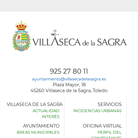
925 27 80 11
ayuntamiento@villasecadelasagra.es
Plaza Mayor, 18
45260 Villaseca de la Sagra, Toledo
VILLASECA DE LA SAGRA
SERVICIOS
ACTUALIDAD
INCIDENCIAS URBANAS
INTERÉS
AYUNTAMIENTO
OFICINA VIRTUAL
ÁREAS MUNICIPALES
PERFIL DEL
AYUNTAMIENTO
CONTRATANTE