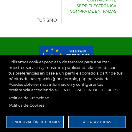
DE
SEDE ELECTRÓNICA
VILLASECA
COMPRA DE ENTRADAS
DE
LA
TURISMO
SAGRA
Utilizamos cookies propias y de terceros para analizar
nuestros servicios y mostrarte publicidad relacionada con
tus preferencias en base a un perfil elaborado a partir de tus
© 2026
hábitos de navegación (por ejemplo, páginas visitadas).
Puedes obtener más información y configurar tus
preferencia accediendo a CONFIGURACIÓN DE COOKIES.
Ayuntamiento de Villaseca de la Sagra
Aviso Legal
Política de Privacidad
SubFooter
Política de Cookies
Política de Privacidad
RGPD
CONFIGURACIÓN DE COOKIES
ACEPTAR TODAS