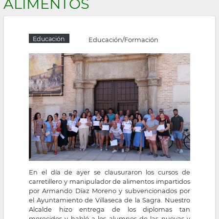
ALIMENTOS
la
navegación
Educación
Educación/Formación
En el día de ayer se clausuraron los cursos de
carretillero y manipulador de alimentos impartidos
por Armando Díaz Moreno y subvencionados por
el Ayuntamiento de Villaseca de la Sagra. Nuestro
Alcalde hizo entrega de los diplomas tan
merecidos y habló a los alumnos de las nuevas y