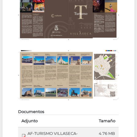
la
navegación
Documentos
Adjunto
Tamaño
AF-TURISMO VILLASECA-
4.76 MB