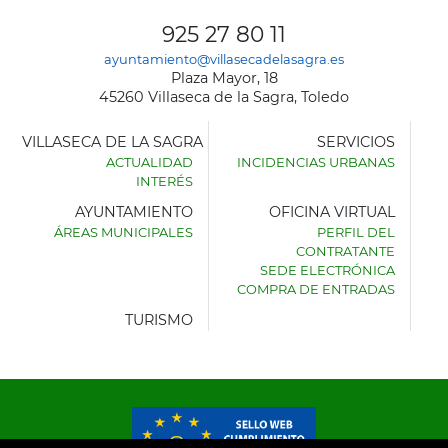
925 27 80 11
ayuntamiento@villasecadelasagra.es
Plaza Mayor, 18
45260 Villaseca de la Sagra, Toledo
VILLASECA DE LA SAGRA
SERVICIOS
ACTUALIDAD
INCIDENCIAS URBANAS
INTERÉS
AYUNTAMIENTO
OFICINA VIRTUAL
ÁREAS MUNICIPALES
PERFIL DEL
AYUNTAMIENTO
CONTRATANTE
DE
SEDE ELECTRÓNICA
VILLASECA
COMPRA DE ENTRADAS
DE
LA
TURISMO
SAGRA