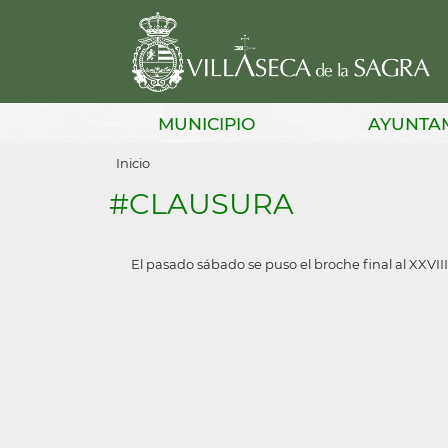
Pasar
al
contenido
principal
Main
MUNICIPIO
AYUNTA
navigation
Sobrescribir
Inicio
enlaces
#CLAUSURA
de
ayuda
El pasado sábado se puso el broche final al XXV
a
la
navegación