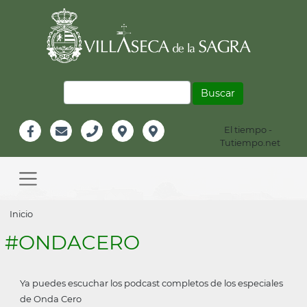
Pasar
al
contenido
principal
Buscar
El tiempo -
Información
Tutiempo.net
Facebook
Email
Teléfono
Localización
Instagram
Header
Main
navigation
Sobrescribir
Inicio
enlaces
#ONDACERO
de
ayuda
Ya puedes escuchar los podcast completos de los especiales
a
de Onda Cero