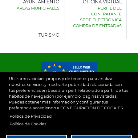
AYUNTAMIENTO
OFICINA VIRTUAL
ÁREAS MUNICIPALES
PERFIL DEL
AYUNTAMIENTO
CONTRATANTE
DE
SEDE ELECTRÓNICA
VILLASECA
COMPRA DE ENTRADAS
DE
LA
TURISMO
SAGRA
Utilizamos cookies propias y de terceros para analizar
nuestros servicios y mostrarte publicidad relacionada con
tus preferencias en base a un perfil elaborado a partir de tus
© 2026
hábitos de navegación (por ejemplo, páginas visitadas).
Puedes obtener más información y configurar tus
preferencia accediendo a CONFIGURACIÓN DE COOKIES.
Ayuntamiento de Villaseca de la Sagra
Aviso Legal
Política de Privacidad
SubFooter
Política de Cookies
Política de Privacidad
RGPD