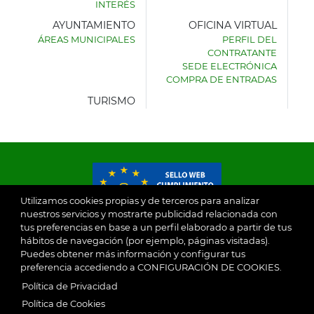
INTERÉS
AYUNTAMIENTO
OFICINA VIRTUAL
ÁREAS MUNICIPALES
PERFIL DEL
AYUNTAMIENTO
CONTRATANTE
DE
SEDE ELECTRÓNICA
VILLASECA
COMPRA DE ENTRADAS
DE
LA
TURISMO
SAGRA
Utilizamos cookies propias y de terceros para analizar
nuestros servicios y mostrarte publicidad relacionada con
tus preferencias en base a un perfil elaborado a partir de tus
© 2026
hábitos de navegación (por ejemplo, páginas visitadas).
Puedes obtener más información y configurar tus
preferencia accediendo a CONFIGURACIÓN DE COOKIES.
Ayuntamiento de Villaseca de la Sagra
Aviso Legal
Política de Privacidad
SubFooter
Política de Cookies