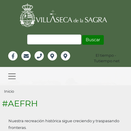
Pasar
al
contenido
principal
Buscar
El tiempo -
Información
Tutiempo.net
Facebook
Email
Teléfono
Localización
Instagram
Header
Main
navigation
Sobrescribir
Inicio
enlaces
#AEFRH
de
ayuda
Nuestra recreación histórica sigue creciendo y traspasando
a
fronteras.