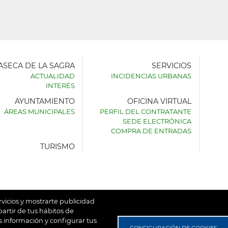
LASECA DE LA SAGRA
SERVICIOS
ACTUALIDAD
INCIDENCIAS URBANAS
INTERÉS
AYUNTAMIENTO
OFICINA VIRTUAL
AMIENTO
ÁREAS MUNICIPALES
PERFIL DEL CONTRATANTE
SEDE ELECTRÓNICA
SECA
COMPRA DE ENTRADAS
TURISMO
rvicios y mostrarte publicidad
artir de tus hábitos de
 información y configurar tus
untamiento de Villaseca de la Sagra
Aviso Legal
Política de
CONFIGURACIÓN DE COOKIES