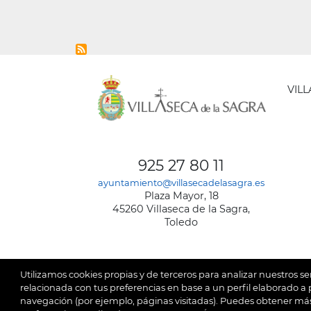
VIL
AYUNT
DE
925 27 80 11
VILLA
ayuntamiento@villasecadelasagra.es
DE
Plaza Mayor, 18
LA
45260 Villaseca de la Sagra,
SAGRA
Toledo
Utilizamos cookies propias y de terceros para analizar nuestros se
relacionada con tus preferencias en base a un perfil elaborado a p
navegación (por ejemplo, páginas visitadas). Puedes obtener más
© 2026
Ay