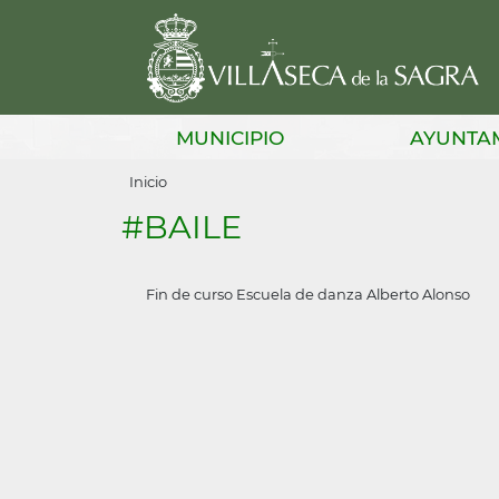
Pasar
al
contenido
principal
Main
MUNICIPIO
AYUNTA
navigation
Sobrescribir
Inicio
enlaces
#BAILE
de
ayuda
Fin de curso Escuela de danza Alberto Alonso
a
la
navegación