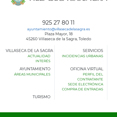
925 27 80 11
ayuntamiento@villasecadelasagra.es
Plaza Mayor, 18
45260 Villaseca de la Sagra, Toledo
VILLASECA DE LA SAGRA
SERVICIOS
ACTUALIDAD
INCIDENCIAS URBANAS
INTERÉS
AYUNTAMIENTO
OFICINA VIRTUAL
ÁREAS MUNICIPALES
PERFIL DEL
AYUNTAMIENTO
CONTRATANTE
DE
SEDE ELECTRÓNICA
VILLASECA
COMPRA DE ENTRADAS
DE
LA
TURISMO
SAGRA