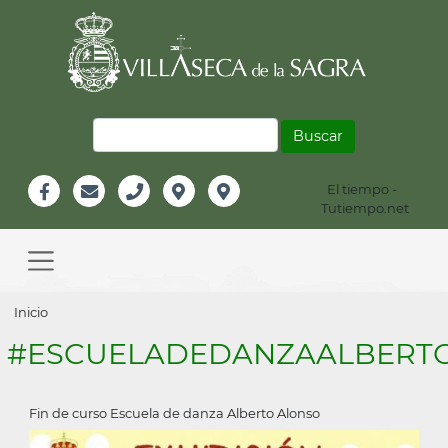
Pasar
al
contenido
principal
Buscar
El tiempo -
Información
Tutiempo.net
Facebook
Email
Teléfono
Localización
Instagram
Header
Main
navigation
Sobrescribir
Inicio
enlaces
#ESCUELADEDANZAALBERT
de
ayuda
Fin de curso Escuela de danza Alberto Alonso
a