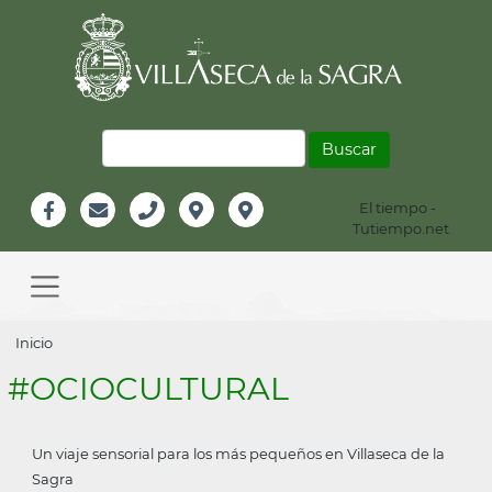
Pasar
al
contenido
principal
Buscar
El tiempo -
Información
Tutiempo.net
Facebook
Email
Teléfono
Localización
Instagram
Header
Main
navigation
Sobrescribir
Inicio
enlaces
#OCIOCULTURAL
de
ayuda
Un viaje sensorial para los más pequeños en Villaseca de la
a
Sagra