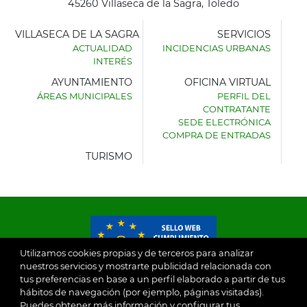
45260 Villaseca de la Sagra, Toledo
VILLASECA DE LA SAGRA
SERVICIOS
ACTUALIDAD
INCIDENCIAS URBANAS
INTERÉS
AYUNTAMIENTO
OFICINA VIRTUAL
ÁREAS MUNICIPALES
PERFIL DEL
AYUNTAMIENTO
CONTRATANTE
DE
SEDE ELECTRÓNICA
VILLASECA
COMPRA DE ENTRADAS
DE
LA
TURISMO
SAGRA
Utilizamos cookies propias y de terceros para analizar
nuestros servicios y mostrarte publicidad relacionada con
tus preferencias en base a un perfil elaborado a partir de tus
© 2026
hábitos de navegación (por ejemplo, páginas visitadas).
Puedes obtener más información y configurar tus