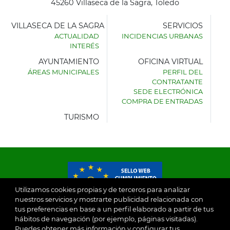
45260 Villaseca de la Sagra, Toledo
VILLASECA DE LA SAGRA
SERVICIOS
ACTUALIDAD
INCIDENCIAS URBANAS
INTERÉS
AYUNTAMIENTO
OFICINA VIRTUAL
ÁREAS MUNICIPALES
PERFIL DEL
AYUNTAMIENTO
CONTRATANTE
DE
SEDE ELECTRÓNICA
VILLASECA
COMPRA DE ENTRADAS
DE
LA
TURISMO
SAGRA
Utilizamos cookies propias y de terceros para analizar
nuestros servicios y mostrarte publicidad relacionada con
tus preferencias en base a un perfil elaborado a partir de tus
© 2026
hábitos de navegación (por ejemplo, páginas visitadas).
Puedes obtener más información y configurar tus