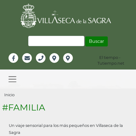
Pasar
al
contenido
principal
Buscar
El tiempo -
Información
Tutiempo.net
Facebook
Email
Teléfono
Localización
Instagram
Header
Main
navigation
Sobrescribir
Inicio
enlaces
#FAMILIA
de
ayuda
Un viaje sensorial para los más pequeños en Villaseca de la
a
Sagra