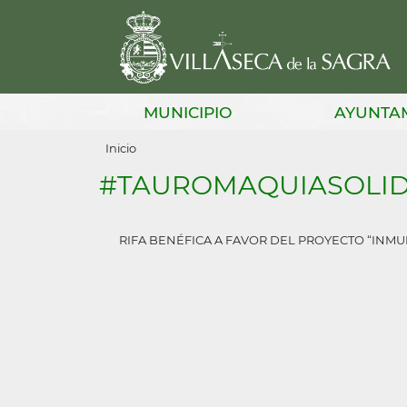
Pasar
al
contenido
principal
Main
MUNICIPIO
AYUNTA
navigation
Sobrescribir
Inicio
enlaces
#TAUROMAQUIASOLID
de
ayuda
RIFA BENÉFICA A FAVOR DEL PROYECTO “INMU
a
la
navegación