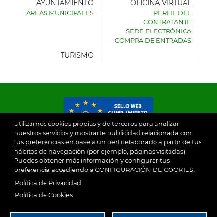
AYUNTAMIENTO
OFICINA VIRTUAL
ÁREAS MUNICIPALES
PERFIL DEL
AYUNTAMIENTO
CONTRATANTE
DE
SEDE ELECTRÓNICA
VILLASECA
COMPRA DE ENTRADAS
DE
LA
TURISMO
SAGRA
Utilizamos cookies propias y de terceros para analizar
nuestros servicios y mostrarte publicidad relacionada con
tus preferencias en base a un perfil elaborado a partir de tus
© 2026
hábitos de navegación (por ejemplo, páginas visitadas).
Puedes obtener más información y configurar tus
preferencia accediendo a CONFIGURACIÓN DE COOKIES.
Ayuntamiento de Villaseca de la Sagra
Aviso Legal
Política de Privacidad
SubFooter
Política de Cookies
Política de Privacidad
RGPD