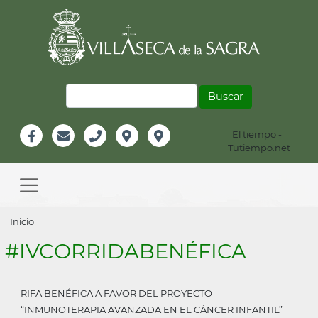
Pasar
al
contenido
principal
Buscar
El tiempo -
Información
Tutiempo.net
Facebook
Email
Teléfono
Localización
Instagram
Header
Main
navigation
Sobrescribir
Inicio
enlaces
#IVCORRIDABENÉFICA
de
ayuda
RIFA BENÉFICA A FAVOR DEL PROYECTO
a
“INMUNOTERAPIA AVANZADA EN EL CÁNCER INFANTIL”