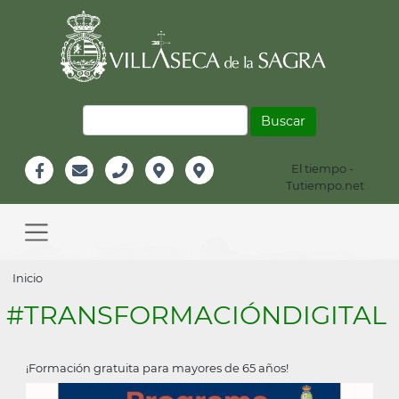
Pasar
al
contenido
principal
Buscar
El tiempo -
Información
Tutiempo.net
Facebook
Email
Teléfono
Localización
Instagram
Header
Main
navigation
Sobrescribir
Inicio
enlaces
#TRANSFORMACIÓNDIGITAL
de
ayuda
¡Formación gratuita para mayores de 65 años!
a