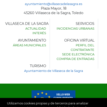
ayuntamiento@villasecadelasagra.es
Plaza Mayor, 18
45260 Villaseca de la Sagra, Toledo
VILLASECA DE LA SAGRA
SERVICIOS
ACTUALIDAD
INCIDENCIAS URBANAS
INTERÉS
AYUNTAMIENTO
OFICINA VIRTUAL
ÁREAS MUNICIPALES
PERFIL DEL
AYUNTAMIENTO
CONTRATANTE
DE
SEDE ELECTRÓNICA
VILLASECA
COMPRA DE ENTRADAS
DE
LA
TURISMO
SAGRA
Ayuntamiento de Villaseca de la Sagra
Utilizamos cookies propias y de terceros para analizar