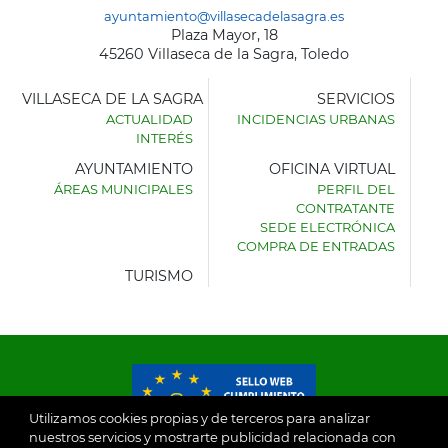
ayuntamiento@villasecadelasagra.es
Plaza Mayor, 18
45260 Villaseca de la Sagra, Toledo
VILLASECA DE LA SAGRA
SERVICIOS
ACTUALIDAD
INCIDENCIAS URBANAS
INTERÉS
AYUNTAMIENTO
OFICINA VIRTUAL
ÁREAS MUNICIPALES
PERFIL DEL
AYUNTAMIENTO
CONTRATANTE
DE
SEDE ELECTRÓNICA
VILLASECA
COMPRA DE ENTRADAS
DE
LA
TURISMO
SAGRA
Utilizamos cookies propias y de terceros para analizar
nuestros servicios y mostrarte publicidad relacionada con