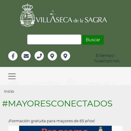
Pasar
al
contenido
principal
Buscar
El tiempo -
Información
Tutiempo.net
Facebook
Email
Teléfono
Localización
Instagram
Header
Main
navigation
Sobrescribir
Inicio
enlaces
#MAYORESCONECTADOS
de
ayuda
¡Formación gratuita para mayores de 65 años!
a