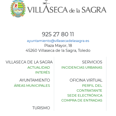
925 27 80 11
ayuntamiento@villasecadelasagra.es
Plaza Mayor, 18
45260 Villaseca de la Sagra, Toledo
VILLASECA DE LA SAGRA
SERVICIOS
ACTUALIDAD
INCIDENCIAS URBANAS
INTERÉS
AYUNTAMIENTO
OFICINA VIRTUAL
ÁREAS MUNICIPALES
PERFIL DEL
AYUNTAMIENTO
CONTRATANTE
DE
SEDE ELECTRÓNICA
VILLASECA
COMPRA DE ENTRADAS
DE
LA
TURISMO
SAGRA