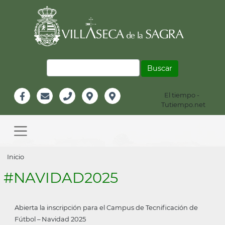
Pasar
al
contenido
principal
Buscar
El tiempo -
Información
Tutiempo.net
Facebook
Email
Teléfono
Localización
Instagram
Header
Main
navigation
Sobrescribir
Inicio
enlaces
#NAVIDAD2025
de
ayuda
Abierta la inscripción para el Campus de Tecnificación de
a
Fútbol – Navidad 2025