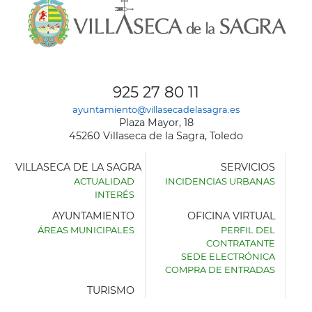
925 27 80 11
ayuntamiento@villasecadelasagra.es
Plaza Mayor, 18
45260 Villaseca de la Sagra, Toledo
VILLASECA DE LA SAGRA
SERVICIOS
ACTUALIDAD
INCIDENCIAS URBANAS
INTERÉS
AYUNTAMIENTO
OFICINA VIRTUAL
ÁREAS MUNICIPALES
PERFIL DEL
AYUNTAMIENTO
CONTRATANTE
DE
SEDE ELECTRÓNICA
VILLASECA
COMPRA DE ENTRADAS
DE
LA
TURISMO
SAGRA