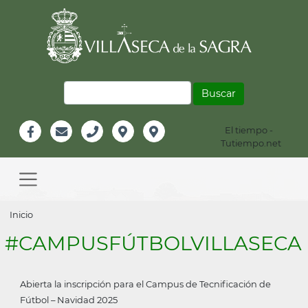
Pasar
al
contenido
principal
Buscar
El tiempo -
Información
Tutiempo.net
Facebook
Email
Teléfono
Localización
Instagram
Header
Main
navigation
Sobrescribir
Inicio
enlaces
#CAMPUSFÚTBOLVILLASECA
de
ayuda
Abierta la inscripción para el Campus de Tecnificación de
a
Fútbol – Navidad 2025