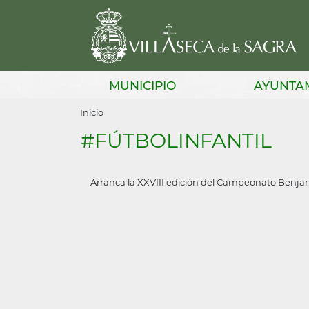
Pasar
al
contenido
principal
Main
MUNICIPIO
AYUNTA
navigation
Sobrescribir
Inicio
enlaces
#FÚTBOLINFANTIL
de
ayuda
Arranca la XXVIII edición del Campeonato Benjam
a
la
navegación