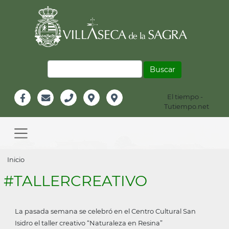
Pasar
al
contenido
principal
Buscar
El tiempo -
Información
Tutiempo.net
Facebook
Email
Teléfono
Localización
Instagram
Header
Main
navigation
Sobrescribir
Inicio
enlaces
#TALLERCREATIVO
de
ayuda
La pasada semana se celebró en el Centro Cultural San
a
Isidro el taller creativo “Naturaleza en Resina”