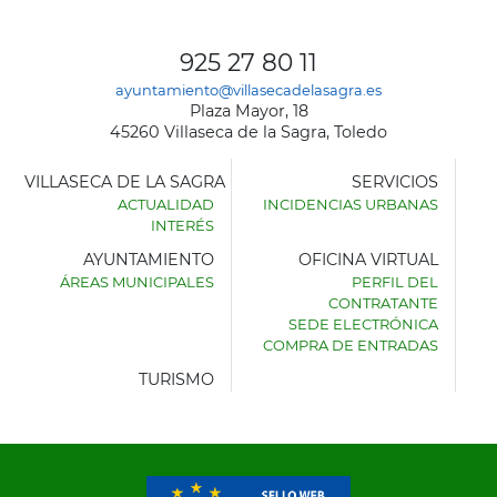
925 27 80 11
ayuntamiento@villasecadelasagra.es
Plaza Mayor, 18
45260 Villaseca de la Sagra, Toledo
VILLASECA DE LA SAGRA
SERVICIOS
ACTUALIDAD
INCIDENCIAS URBANAS
INTERÉS
AYUNTAMIENTO
OFICINA VIRTUAL
ÁREAS MUNICIPALES
PERFIL DEL
AYUNTAMIENTO
CONTRATANTE
DE
SEDE ELECTRÓNICA
VILLASECA
COMPRA DE ENTRADAS
DE
LA
TURISMO
SAGRA