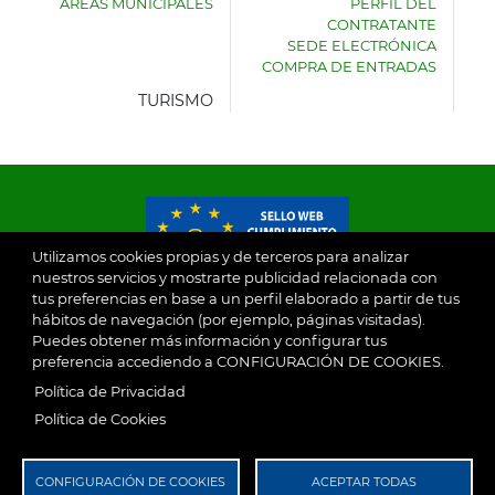
ÁREAS MUNICIPALES
PERFIL DEL
AYUNTAMIENTO
CONTRATANTE
DE
SEDE ELECTRÓNICA
VILLASECA
COMPRA DE ENTRADAS
DE
LA
TURISMO
SAGRA
Utilizamos cookies propias y de terceros para analizar
nuestros servicios y mostrarte publicidad relacionada con
tus preferencias en base a un perfil elaborado a partir de tus
© 2026
hábitos de navegación (por ejemplo, páginas visitadas).
Puedes obtener más información y configurar tus
preferencia accediendo a CONFIGURACIÓN DE COOKIES.
Ayuntamiento de Villaseca de la Sagra
Aviso Legal
Política de Privacidad
SubFooter
Política de Cookies
Política de Privacidad
RGPD
CONFIGURACIÓN DE COOKIES
ACEPTAR TODAS