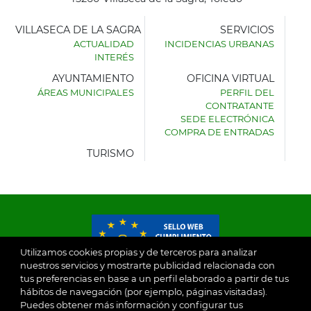
VILLASECA DE LA SAGRA
SERVICIOS
ACTUALIDAD
INCIDENCIAS URBANAS
INTERÉS
AYUNTAMIENTO
OFICINA VIRTUAL
ÁREAS MUNICIPALES
PERFIL DEL
AYUNTAMIENTO
CONTRATANTE
DE
SEDE ELECTRÓNICA
VILLASECA
COMPRA DE ENTRADAS
DE
LA
TURISMO
SAGRA
Utilizamos cookies propias y de terceros para analizar
nuestros servicios y mostrarte publicidad relacionada con
tus preferencias en base a un perfil elaborado a partir de tus
© 2026
hábitos de navegación (por ejemplo, páginas visitadas).
Puedes obtener más información y configurar tus