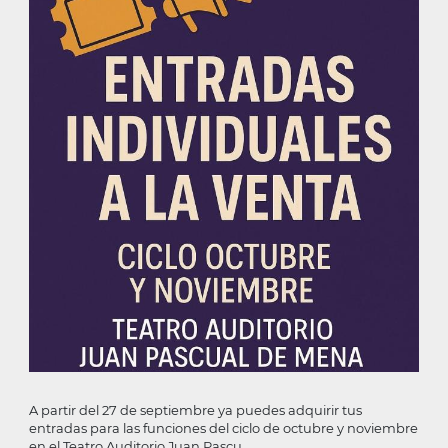
la
navegación
A partir del 27 de septiembre ya puedes adquirir tus
entradas para las funciones del ciclo de octubre y noviembre
en el Teatro Auditorio Juan Pascu