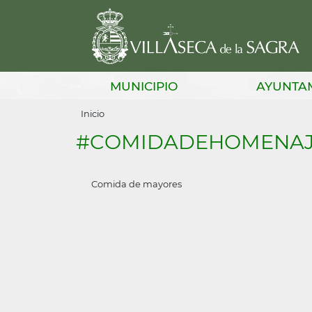
Pasar
al
contenido
principal
Main
MUNICIPIO
AYUNTA
navigation
Sobrescribir
Inicio
enlaces
#COMIDADEHOMENA
de
ayuda
Comida de mayores
a
la
navegación