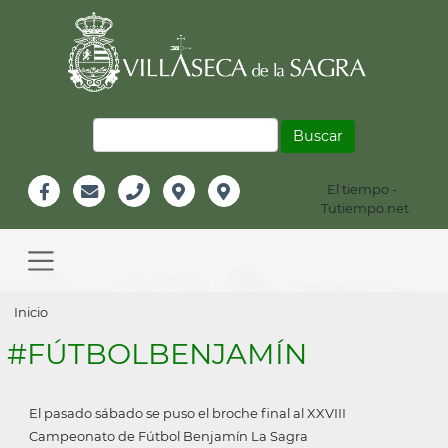
Pasar
al
contenido
principal
Buscar
El tiempo -
Información
Tutiempo.net
Facebook
Email
Teléfono
Localización
Instagram
Header
Main
navigation
Sobrescribir
Inicio
enlaces
#FÚTBOLBENJAMÍN
de
ayuda
El pasado sábado se puso el broche final al XXVIII
a
Campeonato de Fútbol Benjamín La Sagra