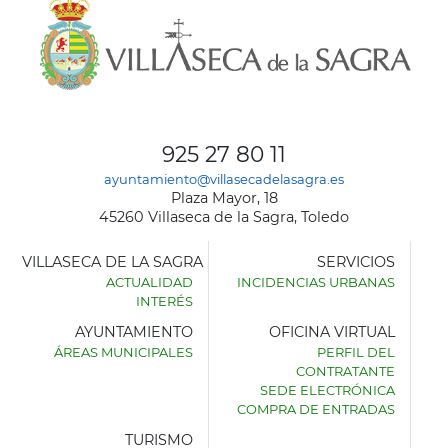
925 27 80 11
ayuntamiento@villasecadelasagra.es
Plaza Mayor, 18
45260 Villaseca de la Sagra, Toledo
VILLASECA DE LA SAGRA
SERVICIOS
ACTUALIDAD
INCIDENCIAS URBANAS
INTERÉS
AYUNTAMIENTO
OFICINA VIRTUAL
ÁREAS MUNICIPALES
PERFIL DEL
AYUNTAMIENTO
CONTRATANTE
DE
SEDE ELECTRÓNICA
VILLASECA
COMPRA DE ENTRADAS
DE
LA
TURISMO