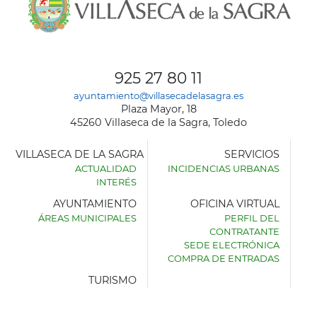
925 27 80 11
ayuntamiento@villasecadelasagra.es
Plaza Mayor, 18
45260 Villaseca de la Sagra, Toledo
VILLASECA DE LA SAGRA
SERVICIOS
ACTUALIDAD
INCIDENCIAS URBANAS
INTERÉS
AYUNTAMIENTO
OFICINA VIRTUAL
ÁREAS MUNICIPALES
PERFIL DEL
AYUNTAMIENTO
CONTRATANTE
DE
SEDE ELECTRÓNICA
VILLASECA
COMPRA DE ENTRADAS
DE
LA
TURISMO
SAGRA