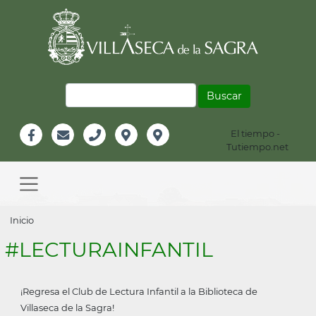
Pasar
al
contenido
principal
Buscar
El tiempo -
Información
Tutiempo.net
Facebook
Email
Teléfono
Localización
Instagram
Header
Main
navigation
Sobrescribir
Inicio
enlaces
#LECTURAINFANTIL
de
ayuda
¡Regresa el Club de Lectura Infantil a la Biblioteca de
a
Villaseca de la Sagra!