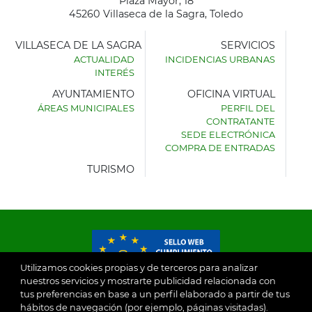
Plaza Mayor, 18
45260 Villaseca de la Sagra, Toledo
VILLASECA DE LA SAGRA
SERVICIOS
ACTUALIDAD
INCIDENCIAS URBANAS
INTERÉS
AYUNTAMIENTO
OFICINA VIRTUAL
ÁREAS MUNICIPALES
PERFIL DEL
AYUNTAMIENTO
CONTRATANTE
DE
SEDE ELECTRÓNICA
VILLASECA
COMPRA DE ENTRADAS
DE
LA
TURISMO
SAGRA
Utilizamos cookies propias y de terceros para analizar
nuestros servicios y mostrarte publicidad relacionada con
tus preferencias en base a un perfil elaborado a partir de tus
© 2026
hábitos de navegación (por ejemplo, páginas visitadas).