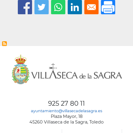
la
navegación
925 27 80 11
ayuntamiento@villasecadelasagra.es
Plaza Mayor, 18
45260 Villaseca de la Sagra, Toledo