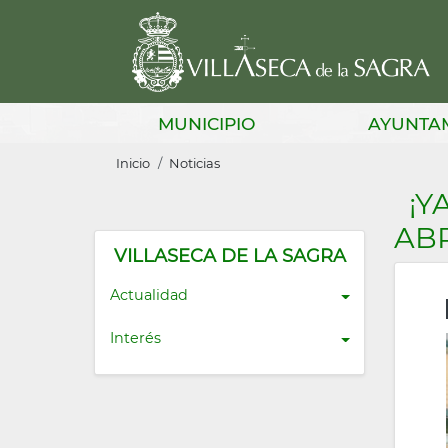
Pasar
al
contenido
principal
Main
MUNICIPIO
AYUNTA
navigation
Sobrescribir
Inicio
Noticias
enlaces
¡Y
de
ABR
ayuda
VILLASECA DE LA SAGRA
a
Actualidad
la
Interés
navegación