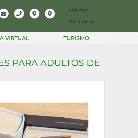
El tiempo
-
mación
Email
Teléfono
Localización
Instagram
Tutiempo.net
er
A VIRTUAL
TURISMO
ES PARA ADULTOS DE