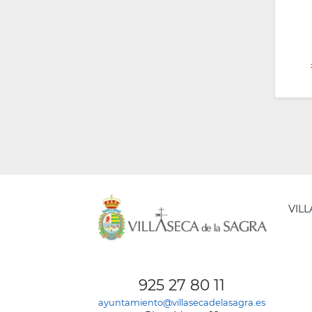
VIL
AYUNT
DE
925 27 80 11
VILLA
ayuntamiento@villasecadelasagra.es
DE