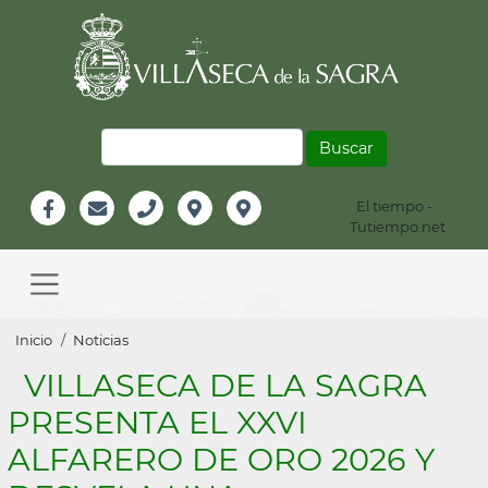
Pasar
al
contenido
principal
Buscar
El tiempo -
Información
Tutiempo.net
Facebook
Email
Teléfono
Localización
Instagram
Header
Main
navigation
Sobrescribir
Inicio
Noticias
enlaces
VILLASECA DE LA SAGRA
de
PRESENTA EL XXVI
ayuda
ALFARERO DE ORO 2026 Y
a