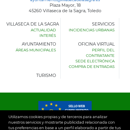
Plaza Mayor, 18
45260 Villaseca de la Sagra, Toledo
VILLASECA DE LA SAGRA
SERVICIOS
ACTUALIDAD
INCIDENCIAS URBANAS
INTERÉS
AYUNTAMIENTO
OFICINA VIRTUAL
ÁREAS MUNICIPALES
PERFIL DEL
AYUNTAMIENTO
CONTRATANTE
DE
SEDE ELECTRÓNICA
VILLASECA
COMPRA DE ENTRADAS
DE
LA
TURISMO
SAGRA
Utilizamos cookies propias y de terceros para analizar
nuestros servicios y mostrarte publicidad relacionada con
tus preferencias en base a un perfil elaborado a partir de tus