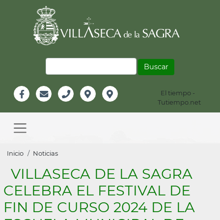
Pasar
al
contenido
principal
Buscar
El tiempo -
Información
Tutiempo.net
Facebook
Email
Teléfono
Localización
Instagram
Header
Main
navigation
Sobrescribir
Inicio
Noticias
enlaces
VILLASECA DE LA SAGRA
de
CELEBRA EL FESTIVAL DE
ayuda
FIN DE CURSO 2024 DE LA
a