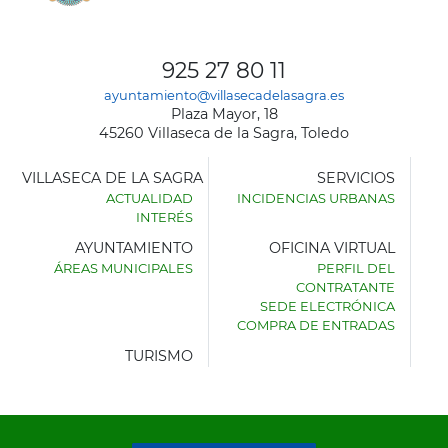
925 27 80 11
ayuntamiento@villasecadelasagra.es
Plaza Mayor, 18
45260 Villaseca de la Sagra, Toledo
VILLASECA DE LA SAGRA
SERVICIOS
ACTUALIDAD
INCIDENCIAS URBANAS
INTERÉS
AYUNTAMIENTO
OFICINA VIRTUAL
ÁREAS MUNICIPALES
PERFIL DEL
AYUNTAMIENTO
CONTRATANTE
DE
SEDE ELECTRÓNICA
VILLASECA
COMPRA DE ENTRADAS
DE
LA
TURISMO
SAGRA