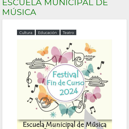
ESCUELA MUNICIPAL DE
la
MÚSICA
navegación
Cultura
Educación
Teatro