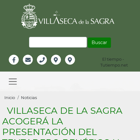
Pasar
al
contenido
principal
Buscar
El tiempo -
Información
Tutiempo.net
Facebook
Email
Teléfono
Localización
Instagram
Header
Main
navigation
Sobrescribir
Inicio
Noticias
enlaces
VILLASECA DE LA SAGRA
de
ACOGERÁ LA
ayuda
PRESENTACIÓN DEL
a