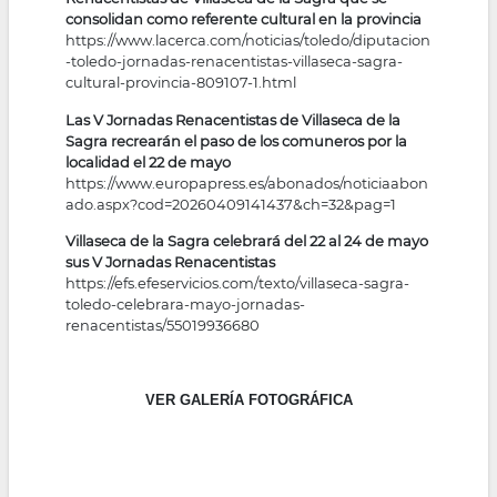
consolidan como referente cultural en la provincia
https://www.lacerca.com/noticias/toledo/diputacion
-toledo-jornadas-renacentistas-villaseca-sagra-
cultural-provincia-809107-1.html
Las V Jornadas Renacentistas de Villaseca de la
Sagra recrearán el paso de los comuneros por la
localidad el 22 de mayo
https://www.europapress.es/abonados/noticiaabon
ado.aspx?cod=20260409141437&ch=32&pag=1
Villaseca de la Sagra celebrará del 22 al 24 de mayo
sus V Jornadas Renacentistas
https://efs.efeservicios.com/texto/villaseca-sagra-
toledo-celebrara-mayo-jornadas-
renacentistas/55019936680
VER GALERÍA FOTOGRÁFICA