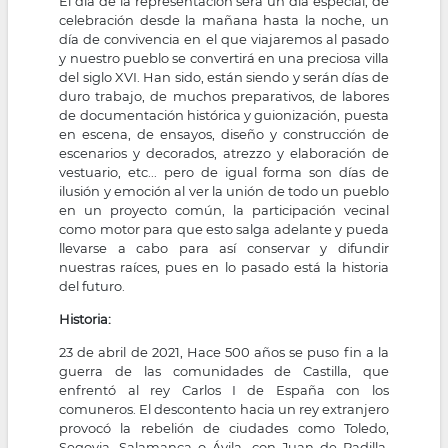
El día de la representación será un día especial, de
celebración desde la mañana hasta la noche, un
día de convivencia en el que viajaremos al pasado
y nuestro pueblo se convertirá en una preciosa villa
del siglo XVI. Han sido, están siendo y serán días de
duro trabajo, de muchos preparativos, de labores
de documentación histórica y guionización, puesta
en escena, de ensayos, diseño y construcción de
escenarios y decorados, atrezzo y elaboración de
vestuario, etc... pero de igual forma son días de
ilusión y emoción al ver la unión de todo un pueblo
en un proyecto común, la participación vecinal
como motor para que esto salga adelante y pueda
llevarse a cabo para así conservar y difundir
nuestras raíces, pues en lo pasado está la historia
del futuro.
Historia:
23 de abril de 2021, Hace 500 años se puso fin a la
guerra de las comunidades de Castilla, que
enfrentó al rey Carlos I de España con los
comuneros. El descontento hacia un rey extranjero
provocó la rebelión de ciudades como Toledo,
Segovia, Salamanca o Ávila, con Juan de Padilla,