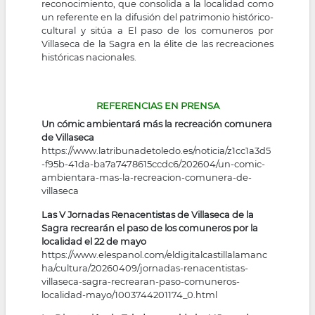
reconocimiento, que consolida a la localidad como
un referente en la difusión del patrimonio histórico-
cultural y sitúa a El paso de los comuneros por
Villaseca de la Sagra en la élite de las recreaciones
históricas nacionales.
REFERENCIAS EN PRENSA
Un cómic ambientará más la recreación comunera
de Villaseca
https://www.latribunadetoledo.es/noticia/z1cc1a3d5
-f95b-41da-ba7a7478615ccdc6/202604/un-comic-
ambientara-mas-la-recreacion-comunera-de-
villaseca
Las V Jornadas Renacentistas de Villaseca de la
Sagra recrearán el paso de los comuneros por la
localidad el 22 de mayo
https://www.elespanol.com/eldigitalcastillalamanc
ha/cultura/20260409/jornadas-renacentistas-
villaseca-sagra-recrearan-paso-comuneros-
localidad-mayo/1003744201174_0.html