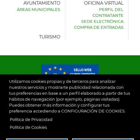
AYUNTAMIENTO
OFICINA VIRTUAL
ÁREAS MUNICIPALES
PERFIL DEL
AYUNTAMIENTO
CONTRATANTE
DE
SEDE ELECTRÓNICA
VILLASECA
COMPRA DE ENTRADAS
DE
LA
TURISMO
SAGRA
Utilizamos cookies propias y de terceros para analizar
nuestros servicios y mostrarte publicidad relacionada con
tus preferencias en base a un perfil elaborado a partir de tus
© 2026
hábitos de navegación (por ejemplo, páginas visitadas).
Puedes obtener más información y configurar tus
preferencia accediendo a CONFIGURACIÓN DE COOKIES.
Ayuntamiento de Villaseca de la Sagra
Aviso Legal
Política de Privacidad
SubFooter
Política de Cookies
Política de Privacidad
RGPD