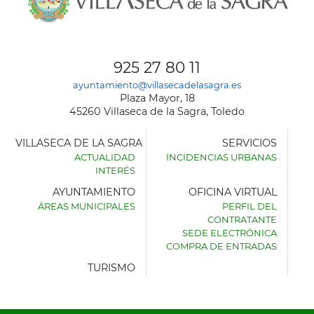
925 27 80 11
ayuntamiento@villasecadelasagra.es
Plaza Mayor, 18
45260 Villaseca de la Sagra, Toledo
VILLASECA DE LA SAGRA
SERVICIOS
ACTUALIDAD
INCIDENCIAS URBANAS
INTERÉS
AYUNTAMIENTO
OFICINA VIRTUAL
ÁREAS MUNICIPALES
PERFIL DEL
AYUNTAMIENTO
CONTRATANTE
DE
SEDE ELECTRÓNICA
VILLASECA
COMPRA DE ENTRADAS
DE
LA
TURISMO
SAGRA