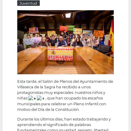
Juventud
la
navegación
Esta tarde, el Salón de Plenos del Ayuntamiento de
Villaseca de la Sagra ha recibido a unos
protagonistas muy especiales: nuestros niños y
niñas
, que han ocupado los escaños
municipales para celebrar un Pleno Infantil con
motivo del Día de la Constitución.
Durante los últimos días, han estado trabajando y
aprendiendo el significado de palabras
fundamentales como igualdad, respeto, libertad,