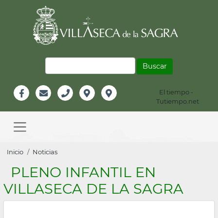
Pasar
al
contenido
principal
Buscar
El tiempo -
Información
Tutiempo.net
Facebook
Email
Teléfono
Localización
Instagram
Header
Main
navigation
Sobrescribir
Inicio
Noticias
enlaces
PLENO INFANTIL EN
de
VILLASECA DE LA SAGRA
ayuda
a