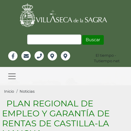
Pasar
al
contenido
principal
Buscar
El tiempo -
Información
Tutiempo.net
Facebook
Email
Teléfono
Localización
Instagram
Header
Main
navigation
Sobrescribir
Inicio
Noticias
enlaces
PLAN REGIONAL DE
de
EMPLEO Y GARANTÍA DE
ayuda
RENTAS DE CASTILLA-LA
a