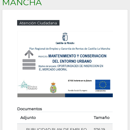
MANCHA
la
navegación
Atención Ciudadana
Documentos
Adjunto
Tamaño
PUBLICIDAD PLAN DE EMPLEO
576.19