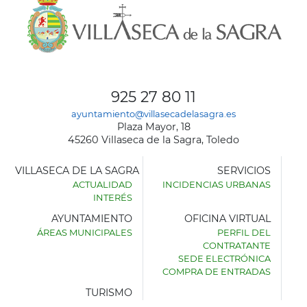
925 27 80 11
ayuntamiento@villasecadelasagra.es
Plaza Mayor, 18
45260 Villaseca de la Sagra, Toledo
VILLASECA DE LA SAGRA
SERVICIOS
ACTUALIDAD
INCIDENCIAS URBANAS
INTERÉS
AYUNTAMIENTO
OFICINA VIRTUAL
ÁREAS MUNICIPALES
PERFIL DEL
AYUNTAMIENTO
CONTRATANTE
DE
SEDE ELECTRÓNICA
VILLASECA
COMPRA DE ENTRADAS
DE
LA
TURISMO
SAGRA