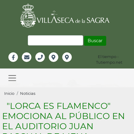
Pasar
al
contenido
principal
Buscar
El tiempo -
Información
Tutiempo.net
Facebook
Email
Teléfono
Localización
Instagram
Header
Main
navigation
Sobrescribir
Inicio
Noticias
enlaces
"LORCA ES FLAMENCO"
de
EMOCIONA AL PÚBLICO EN
ayuda
EL AUDITORIO JUAN
a