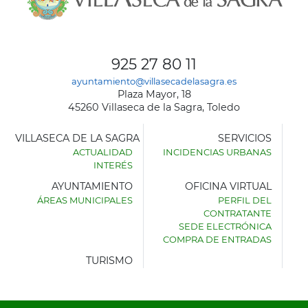
925 27 80 11
ayuntamiento@villasecadelasagra.es
Plaza Mayor, 18
45260 Villaseca de la Sagra, Toledo
VILLASECA DE LA SAGRA
SERVICIOS
ACTUALIDAD
INCIDENCIAS URBANAS
INTERÉS
AYUNTAMIENTO
OFICINA VIRTUAL
ÁREAS MUNICIPALES
PERFIL DEL
AYUNTAMIENTO
CONTRATANTE
DE
SEDE ELECTRÓNICA
VILLASECA
COMPRA DE ENTRADAS
DE
LA
TURISMO
SAGRA