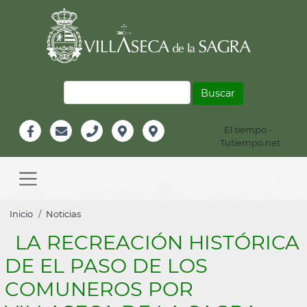
Pasar
al
contenido
principal
Buscar
El tiempo -
Información
Tutiempo.net
Facebook
Email
Teléfono
Localización
Instagram
Header
Main
navigation
Sobrescribir
Inicio
Noticias
enlaces
LA RECREACIÓN HISTÓRICA
de
DE EL PASO DE LOS
ayuda
COMUNEROS POR
a