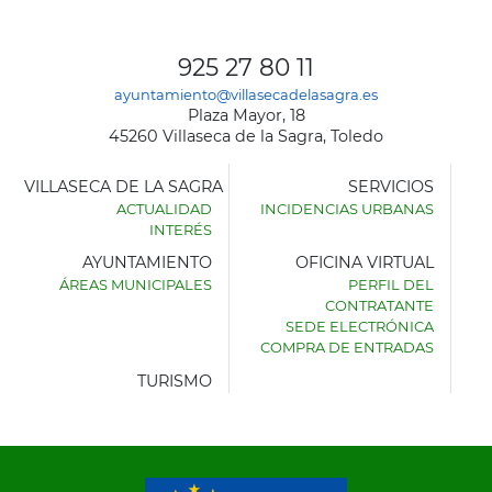
925 27 80 11
ayuntamiento@villasecadelasagra.es
Plaza Mayor, 18
45260 Villaseca de la Sagra, Toledo
VILLASECA DE LA SAGRA
SERVICIOS
ACTUALIDAD
INCIDENCIAS URBANAS
INTERÉS
AYUNTAMIENTO
OFICINA VIRTUAL
ÁREAS MUNICIPALES
PERFIL DEL
AYUNTAMIENTO
CONTRATANTE
DE
SEDE ELECTRÓNICA
VILLASECA
COMPRA DE ENTRADAS
DE
LA
TURISMO
SAGRA