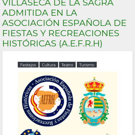
VILLASECA DE LA SAGRA
la
ADMITIDA EN LA
navegación
ASOCIACIÓN ESPAÑOLA DE
FIESTAS Y RECREACIONES
HISTÓRICAS (A.E.F.R.H)
Festejos
Cultura
Teatro
Turismo