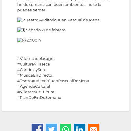
fin de semana con buen ambiente… ¡no te lo
puedes perder!
Teatro Auditorio Juan Pascual de Mena
Sábado 21 de febrero
20:00 h
#Villasecadelasagra
#CulturaVillaseca
#CandelaySon
#MúsicaEnDirecto
#TeatroAuditorioJuanPascualDeMena
#AgendaCultural
#VillasecaEsCultura
#PlanDeFinDeSemana