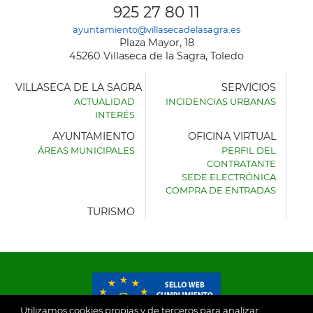
925 27 80 11
ayuntamiento@villasecadelasagra.es
Plaza Mayor, 18
45260 Villaseca de la Sagra, Toledo
VILLASECA DE LA SAGRA
SERVICIOS
ACTUALIDAD
INCIDENCIAS URBANAS
INTERÉS
AYUNTAMIENTO
OFICINA VIRTUAL
ÁREAS MUNICIPALES
PERFIL DEL
AYUNTAMIENTO
CONTRATANTE
DE
SEDE ELECTRÓNICA
VILLASECA
COMPRA DE ENTRADAS
DE
LA
TURISMO
SAGRA
Utilizamos cookies propias y de terceros para analizar