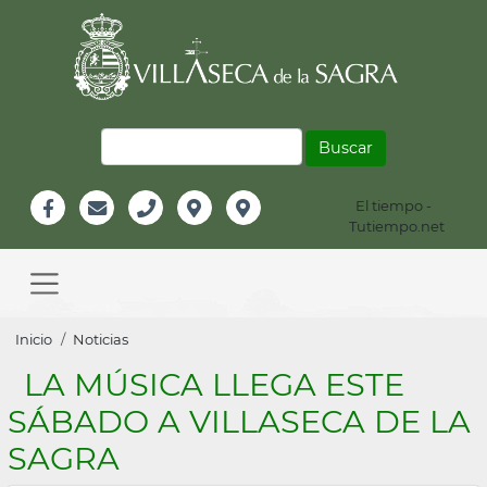
Pasar
al
contenido
principal
Buscar
El tiempo -
Información
Tutiempo.net
Facebook
Email
Teléfono
Localización
Instagram
Header
Main
navigation
Sobrescribir
Inicio
Noticias
enlaces
LA MÚSICA LLEGA ESTE
de
SÁBADO A VILLASECA DE LA
ayuda
SAGRA
a