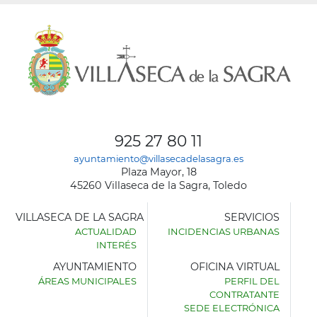
925 27 80 11
ayuntamiento@villasecadelasagra.es
Plaza Mayor, 18
45260 Villaseca de la Sagra, Toledo
VILLASECA DE LA SAGRA
SERVICIOS
ACTUALIDAD
INCIDENCIAS URBANAS
INTERÉS
AYUNTAMIENTO
OFICINA VIRTUAL
ÁREAS MUNICIPALES
PERFIL DEL
AYUNTAMIENTO
CONTRATANTE
DE
SEDE ELECTRÓNICA
VILLASECA