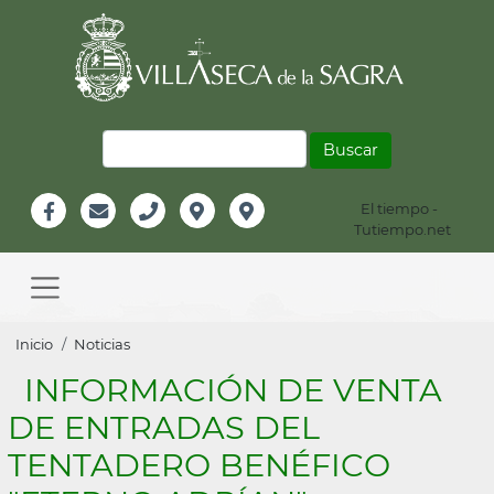
Pasar
al
contenido
principal
Buscar
El tiempo -
Información
Tutiempo.net
Facebook
Email
Teléfono
Localización
Instagram
Header
Main
navigation
Sobrescribir
Inicio
Noticias
enlaces
INFORMACIÓN DE VENTA
de
DE ENTRADAS DEL
ayuda
TENTADERO BENÉFICO
a