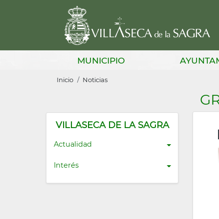
Pasar
al
contenido
principal
Main
MUNICIPIO
AYUNTA
navigation
Sobrescribir
Inicio
Noticias
enlaces
GR
de
ayuda
VILLASECA DE LA SAGRA
a
Actualidad
la
Interés
navegación