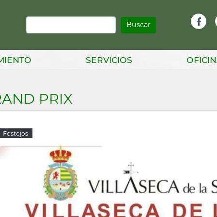
Buscar
Infor
Facebook
Head
MIENTO
SERVICIOS
OFICIN
AND PRIX
Festejos