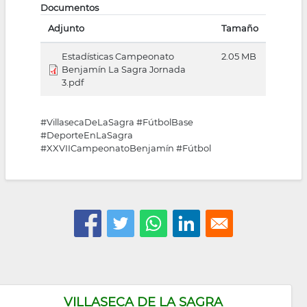
Documentos
Adjunto
Tamaño
Estadísticas Campeonato
2.05 MB
Benjamín La Sagra Jornada
3.pdf
#VillasecaDeLaSagra #FútbolBase
#DeporteEnLaSagra
#XXVIICampeonatoBenjamín #Fútbol
VILLASECA DE LA SAGRA