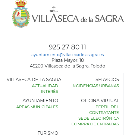
925 27 80 11
ayuntamiento@villasecadelasagra.es
Plaza Mayor, 18
45260 Villaseca de la Sagra, Toledo
VILLASECA DE LA SAGRA
SERVICIOS
ACTUALIDAD
INCIDENCIAS URBANAS
INTERÉS
AYUNTAMIENTO
OFICINA VIRTUAL
ÁREAS MUNICIPALES
PERFIL DEL
AYUNTAMIENTO
CONTRATANTE
DE
SEDE ELECTRÓNICA
VILLASECA
COMPRA DE ENTRADAS
DE
LA
TURISMO