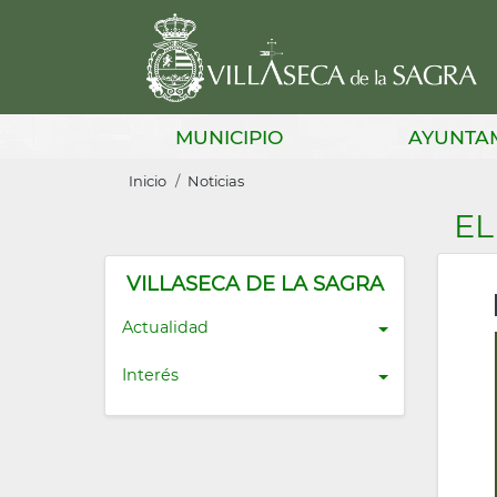
Pasar
al
contenido
principal
Main
MUNICIPIO
AYUNTA
navigation
Sobrescribir
Inicio
Noticias
enlaces
EL
de
ayuda
VILLASECA DE LA SAGRA
a
Actualidad
la
Interés
navegación