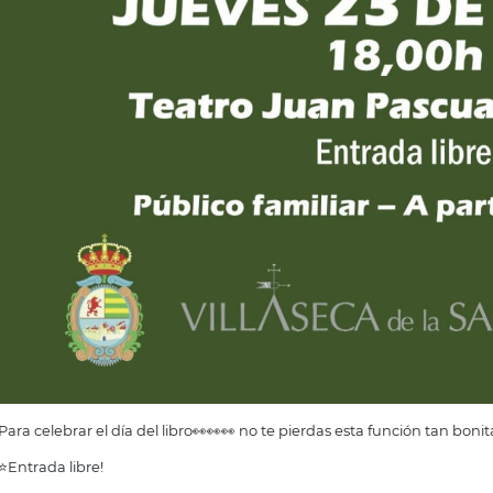
Para celebrar el día del libro👀👀👀 no te pierdas esta función tan bonita
⭐Entrada libre!