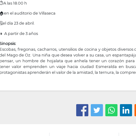
⏱️A las 18.00 h
🏠en el auditorio de Villaseca
🗓️el día 23 de abril.
👧 A partir de 3 años
Sinopsis:
Escobas, fregonas, cacharros, utensilios de cocina y objetos diversos 
del Mago de Oz. Una niña que desea volver a su casa, un espantapáj
pensar, un hombre de hojalata que anhela tener un corazón para 
tener valor emprenden un viaje hacia ciudad Esmeralda en busc
protagonistas aprenderán el valor de la amistad, la ternura, la comprens