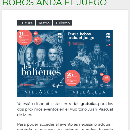
BOBOS ANDA EL JUEGO
la
navegación
Cultura
Teatro
Turismo
Ya están disponibles las entradas
gratuitas
para los
dos próximos eventos en el Auditorio Juan Pascual
de Mena.
Para poder acceder al evento es necesario adquirir
entrada y reservar tu asiento, puedes hacerlo