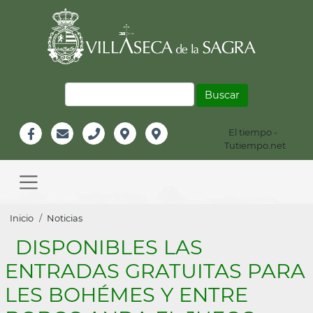
Pasar
al
contenido
principal
Buscar
El tiempo -
Información
Tutiempo.net
Facebook
Email
Teléfono
Localización
Instagram
Header
Main
navigation
Sobrescribir
Inicio
Noticias
enlaces
DISPONIBLES LAS
de
ENTRADAS GRATUITAS PARA
ayuda
LES BOHÉMES Y ENTRE
a