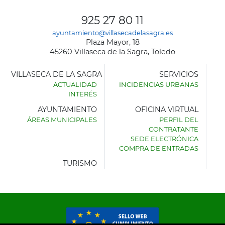
925 27 80 11
ayuntamiento@villasecadelasagra.es
Plaza Mayor, 18
45260 Villaseca de la Sagra, Toledo
VILLASECA DE LA SAGRA
SERVICIOS
ACTUALIDAD
INCIDENCIAS URBANAS
INTERÉS
AYUNTAMIENTO
OFICINA VIRTUAL
ÁREAS MUNICIPALES
PERFIL DEL
AYUNTAMIENTO
CONTRATANTE
DE
SEDE ELECTRÓNICA
VILLASECA
COMPRA DE ENTRADAS
DE
LA
TURISMO
SAGRA