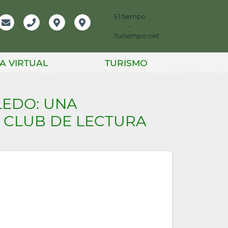
El tiempo
-
mación
Email
Teléfono
Localización
Instagram
Tutiempo.net
er
A VIRTUAL
TURISMO
LEDO: UNA
L CLUB DE LECTURA