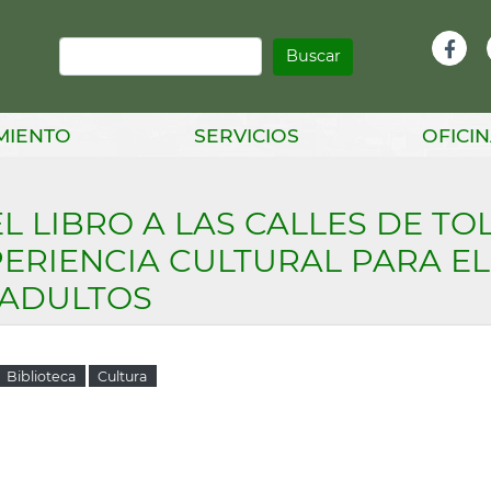
Buscar
Infor
Facebook
Head
MIENTO
SERVICIOS
OFICIN
L LIBRO A LAS CALLES DE TO
PERIENCIA CULTURAL PARA E
 ADULTOS
Biblioteca
Cultura