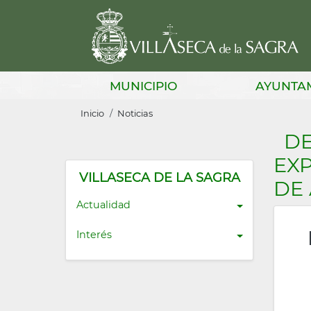
Pasar
al
contenido
principal
Main
MUNICIPIO
AYUNTA
navigation
Sobrescribir
Inicio
Noticias
enlaces
DE
de
EX
ayuda
VILLASECA DE LA SAGRA
DE
a
Actualidad
la
Interés
navegación