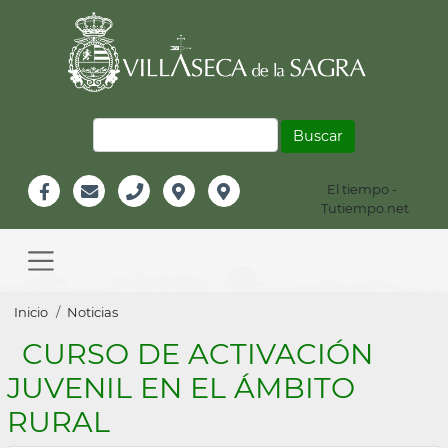
Pasar
al
contenido
principal
Buscar
El tiempo -
Información
Tutiempo.net
Facebook
Email
Teléfono
Localización
Instagram
Header
Main
navigation
Sobrescribir
Inicio
Noticias
enlaces
CURSO DE ACTIVACIÓN
de
JUVENIL EN EL ÁMBITO
ayuda
RURAL
a