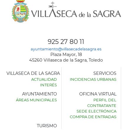
925 27 80 11
ayuntamiento@villasecadelasagra.es
Plaza Mayor, 18
45260 Villaseca de la Sagra, Toledo
VILLASECA DE LA SAGRA
SERVICIOS
ACTUALIDAD
INCIDENCIAS URBANAS
INTERÉS
AYUNTAMIENTO
OFICINA VIRTUAL
ÁREAS MUNICIPALES
PERFIL DEL
AYUNTAMIENTO
CONTRATANTE
DE
SEDE ELECTRÓNICA
VILLASECA
COMPRA DE ENTRADAS
DE
LA
TURISMO
SAGRA