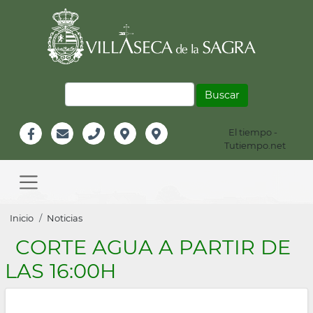
Pasar
al
contenido
principal
Buscar
El tiempo -
Información
Tutiempo.net
Facebook
Email
Teléfono
Localización
Instagram
Header
Main
navigation
Sobrescribir
Inicio
Noticias
enlaces
CORTE AGUA A PARTIR DE
de
LAS 16:00H
ayuda
a