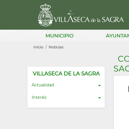
Pasar
al
contenido
principal
Main
MUNICIPIO
AYUNTA
navigation
Sobrescribir
Inicio
Noticias
enlaces
CO
de
SA
ayuda
VILLASECA DE LA SAGRA
a
Actualidad
la
Interés
navegación