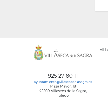
VIL
AYUNT
DE
925 27 80 11
VILLA
ayuntamiento@villasecadelasagra.es
DE
Plaza Mayor, 18
LA
45260 Villaseca de la Sagra,
SAGRA
Toledo