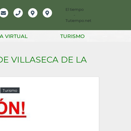
El tiempo
-
mación
Email
Teléfono
Localización
Instagram
Tutiempo.net
er
A VIRTUAL
TURISMO
 VILLASECA DE LA
Turismo