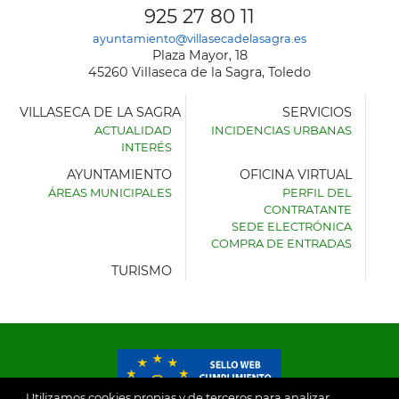
925 27 80 11
ayuntamiento@villasecadelasagra.es
Plaza Mayor, 18
45260 Villaseca de la Sagra, Toledo
VILLASECA DE LA SAGRA
SERVICIOS
ACTUALIDAD
INCIDENCIAS URBANAS
INTERÉS
AYUNTAMIENTO
OFICINA VIRTUAL
ÁREAS MUNICIPALES
PERFIL DEL
AYUNTAMIENTO
CONTRATANTE
DE
SEDE ELECTRÓNICA
VILLASECA
COMPRA DE ENTRADAS
DE
LA
TURISMO
SAGRA
Utilizamos cookies propias y de terceros para analizar