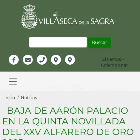
Pasar
al
contenido
principal
Buscar
El tiempo -
Información
Tutiempo.net
Facebook
Email
Teléfono
Localización
Instagram
Header
Main
navigation
Sobrescribir
Inicio
Noticias
enlaces
BAJA DE AARÓN PALACIO
de
EN LA QUINTA NOVILLADA
ayuda
DEL XXV ALFARERO DE ORO
a