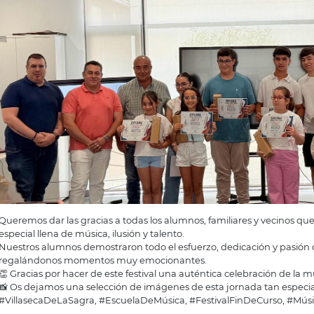
Queremos dar las gracias a todas los alumnos, familiares y vecinos
especial llena de música, ilusión y talento.
Nuestros alumnos demostraron todo el esfuerzo, dedicación y pasión 
regalándonos momentos muy emocionantes.
👏 Gracias por hacer de este festival una auténtica celebración de la m
📸 Os dejamos una selección de imágenes de esta jornada tan especia
#VillasecaDeLaSagra, #EscuelaDeMúsica, #FestivalFinDeCurso, #Músi