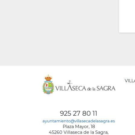
VIL
AYUNT
DE
925 27 80 11
VILLA
ayuntamiento@villasecadelasagra.es
DE
Plaza Mayor, 18
LA
45260 Villaseca de la Sagra,