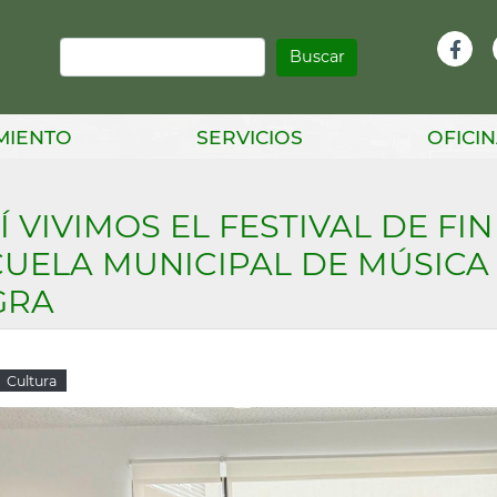
Buscar
Infor
Facebook
Head
MIENTO
SERVICIOS
OFICIN
Í VIVIMOS EL FESTIVAL DE FI
UELA MUNICIPAL DE MÚSICA 
GRA
Cultura