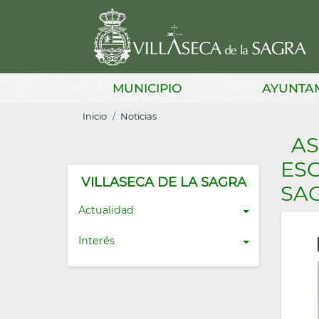
Pasar
al
contenido
principal
Main
MUNICIPIO
AYUNTA
navigation
Sobrescribir
Inicio
Noticias
enlaces
AS
de
ESC
ayuda
VILLASECA DE LA SAGRA
SA
a
Actualidad
la
Interés
navegación