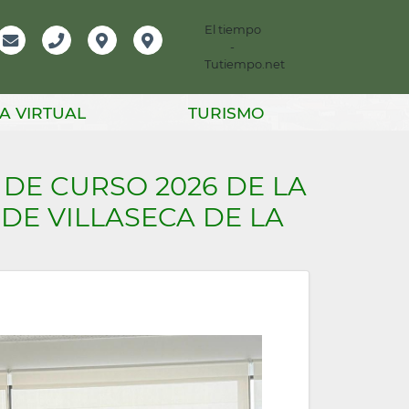
El tiempo
-
mación
Email
Teléfono
Localización
Instagram
Tutiempo.net
er
A VIRTUAL
TURISMO
N DE CURSO 2026 DE LA
DE VILLASECA DE LA