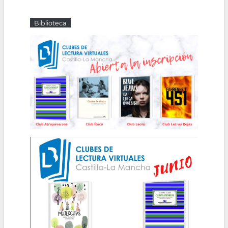
la
Biblioteca
navegación