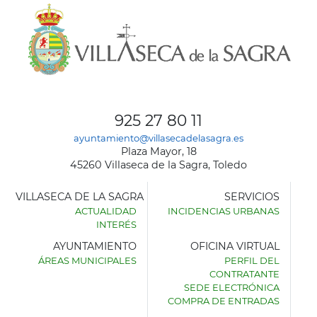
925 27 80 11
ayuntamiento@villasecadelasagra.es
Plaza Mayor, 18
45260 Villaseca de la Sagra, Toledo
VILLASECA DE LA SAGRA
SERVICIOS
ACTUALIDAD
INCIDENCIAS URBANAS
INTERÉS
AYUNTAMIENTO
OFICINA VIRTUAL
ÁREAS MUNICIPALES
PERFIL DEL
AYUNTAMIENTO
CONTRATANTE
DE
SEDE ELECTRÓNICA
VILLASECA
COMPRA DE ENTRADAS
DE