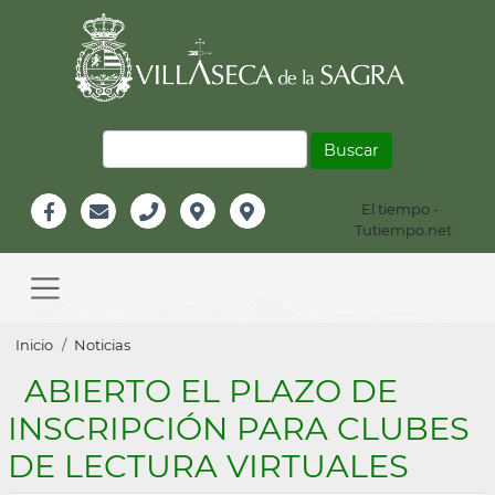
Pasar
al
contenido
principal
Buscar
El tiempo -
Información
Tutiempo.net
Facebook
Email
Teléfono
Localización
Instagram
Header
Main
navigation
Sobrescribir
Inicio
Noticias
enlaces
ABIERTO EL PLAZO DE
de
INSCRIPCIÓN PARA CLUBES
ayuda
DE LECTURA VIRTUALES
a